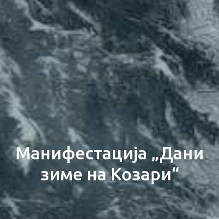
Манифестација „Дани
зиме на Козари“