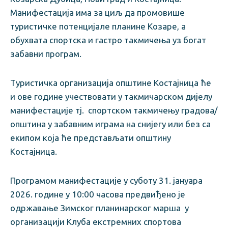
Mанифестација има за циљ да промовише
туристичке потенцијале планине Козаре, а
обухвата спортска и гастро такмичења уз богат
забавни програм.
Туристичка организација општине Костајница ће
и ове године учествовати у такмичарском дијелу
манифестације тј. спортском такмичењу градова/
општина у забавним играма на снијегу или без са
екипом која ће представљати општину
Костајница.
Програмом манифестације у суботу 31. јануара
2026. године у 10:00 часова предвиђено је
одржавање Зимског планинарског марша у
организацији Клуба екстремних спортова