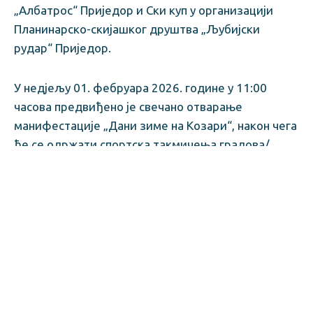
„Албатрос“ Приједор и Ски куп у организацији
Планинарско-скијашког друштва „Љубијски
рудар“ Приједор.
У недјељу 01. фебруара 2026. године у 11:00
часова предвиђено је свечано отварање
манифестације „Дани зиме на Козари“, након чега
ће се одржати спортска такмичења градова/
општина, гастро такмичења угоститељских
школа, ловачких удружења, извиђача и планинара
уз музичко-забавни програм и томболу за
посјетиоце.
Поводом одржавања XIX привредно-туристичке
манифестације „Дани зиме на Козари“ Општина
Костајница и Туристичка организација општине