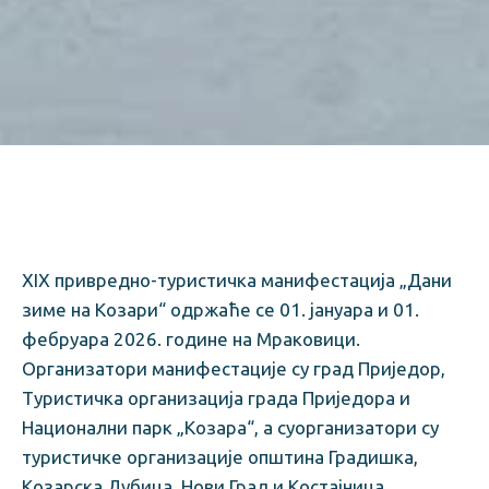
XIX привредно-туристичка манифестација „Дани
зиме на Козари“ одржаће се 01. јануара и 01.
фебруара 2026. године на Мраковици.
Организатори манифестације су град Приједор,
Туристичка организација града Приједора и
Национални парк „Козара“, а суорганизатори су
туристичке организације општина Градишка,
Козарска Дубица, Нови Град и Костајница.