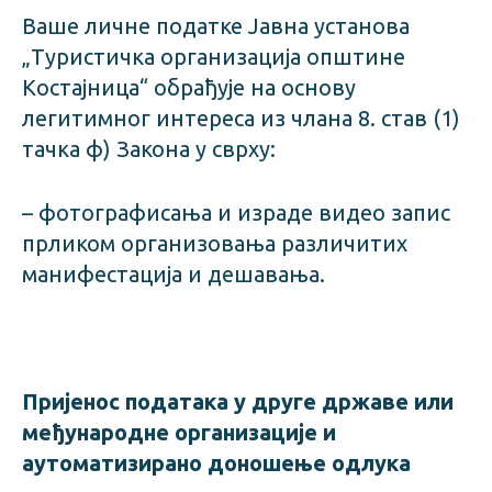
Ваше личне податке Јавна установа
„Туристичка организација општине
Костајница“ обрађује на основу
легитимног интереса из члана 8. став (1)
тачка ф) Закона у сврху:
– фотографисања и израде видео запис
прликом организовања различитих
манифестација и дешавања.
Пријенос података у друге државе или
међународне организације и
аутоматизирано доношење одлука