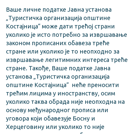
Ваше личне податке Јавна установа
„Туристичка организација општине
Костајница“ може дати трећој страни
уколико је исто потребно за извршавање
законом прописаних обавеза треће
стране или уколико је то неопходно за
извршавање легитимних интереса треће
стране. Такође, Ваше податке Јавна
установа „Туристичка организација
општине Костајница“ неће преносити
трећим лицима у иностранству, осим
уколико таква обрада није неопходна на
основу међународног прописа или
уговора који обавезује Босну и
Херцеговину или уколико то није