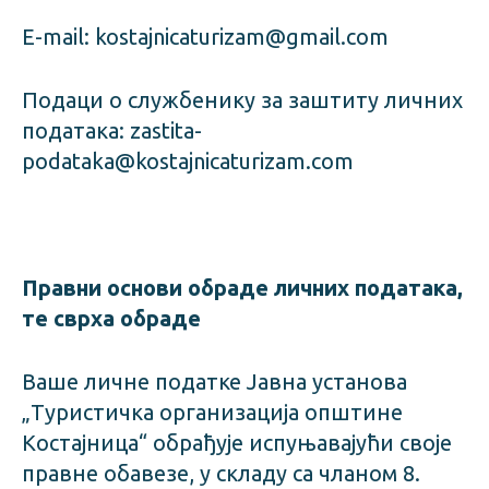
E-mail:
kostajnicaturizam@gmail.com
Подаци о службенику за заштиту личних
података: zastita-
podataka@kostajnicaturizam.com
Правни основи обраде личних података,
те сврха обраде
Ваше личне податке Јавна установа
„Туристичка организација општине
Костајница“ обрађује испуњавајући своје
правне обавезе, у складу са чланом 8.