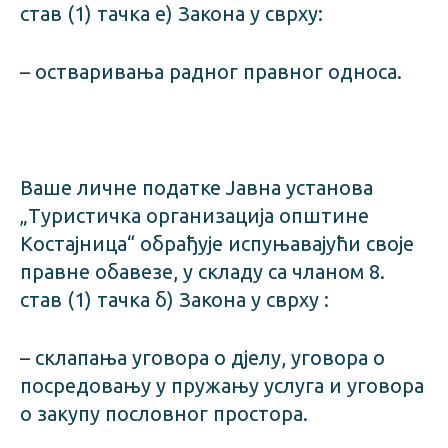
став (1) тачка е) Закона у сврху:
– остваривања радног правног односа.
Ваше личне податке Јавна установа
„Туристичка организација општине
Костајница“ обрађује испуњавајући своје
правне обавезе, у складу са чланом 8.
став (1) тачка б) Закона у сврху :
– склапања уговора о дјелу, уговора о
посредовању у пружању услуга и уговора
о закупу пословног простора.