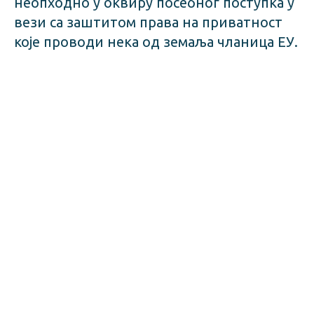
неопходно у оквиру посебног поступка у
вези са заштитом права на приватност
које проводи нека од земаља чланица ЕУ.
Рок чувања
Лични подаци неће бити задржани дуже
него што је то неопходно за остварење
сврхе за коју су прикупљени. Ако је рок
чувања личних података прописан
законом, подаци ће бити задржани у
датом законском року. Након испуњења
сврхе, односно истека законом
прописаног рока за чување података,