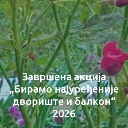
Завршена акција
„Бирамо најуређеније
двориште и балкон“
2026