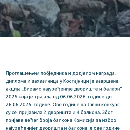
Проглашењем побједника и додјелом награда,
диплома и захвалница у Костајници је завршена
акција „Бирамо најуређеније двориште и балкон“
2026 која је трајала од 06.06.2026. године до
26.06.2026. године. Ове године на Јавни конкурс
су се пријавила 2 дворишта и 4 балкона. Због
пријаве већег броја балкона Комисија за избор
најуређенијег дворишта и балкона је ове године