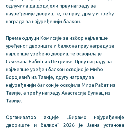
одлучила да додијели прву награду за
науређеније двориште, те прву, другу и трећу
награда за најуређенији балкон.
Према одлуци Комисије за избор најљепше
уређеног дворишта и балкона прву награду за
најљепше уређено двориште освојила је
Сљежана Бабић из Петриње. Прву награду за
најљепше уређен балкон освојио је Мићо
Боројевић из Тавије, другу награду за
најуређенији балкон је освојила Мира Рабат из
Тавије, а трећу награду Анастасија Буинац из
Тавије.
Организатор акције „Бирамо најуређеније
двориште и балкон“ 2026 је Јавна установа