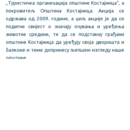
„Туристичка организација општине Костајница“, а
покровитељ Општина Костајница. Акција се
одржава од 2009. године, а циљ акције је да се
подигне свијест о значају очувања и уређења
животне средине, те да се подстакну грађани
општине Костајница да уређују своја дворишта и
балконе и тиме допринесу љепшем изгледу наше
општине.