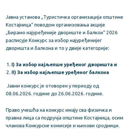
Јавна установа „Туристичка организација општине
Костајница“ поводом организовања акције
„Бирамо најуређеније двориште и балкон“ 2026
расписује Конкурс за избор најуређенијег
дворишта и балкона и то у двије категорије:
I) За
избор најљепше уре
ђено
г дворишт
а и
II
) За избор најљепше уређеног балкона
Јавни конкурс је отовoрен у периоду од
08.06.2026. године до 26.06.2026. године.
Право учешћа на конкурс имају сва физичка и
правна лица са подручја општине Костајница, осим
чланова Конкурсне комисије и њихови сродници.