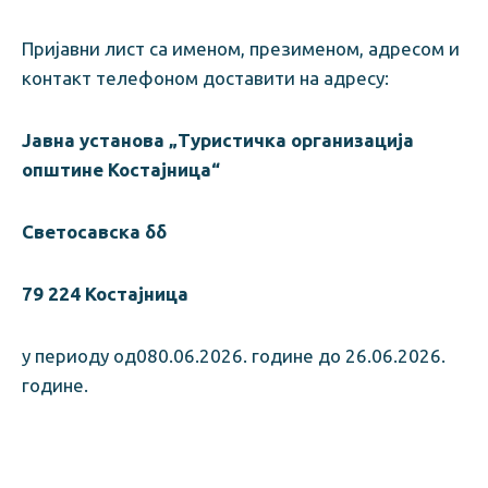
Пријавни лист са именом, презименом, адресом и
контакт телефоном доставити на адресу:
Јавна установа „Туристичка организација
општине Костајница“
Светосавска бб
79 224 Костајница
у периоду од080.06.2026. године до 26.06.2026.
године.
Пријавни лист за учешће у акцији може се
преузети у Јавној установи „Туристичка