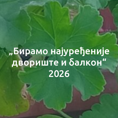
„Бирамо најуређеније
двориште и балкон“
2026