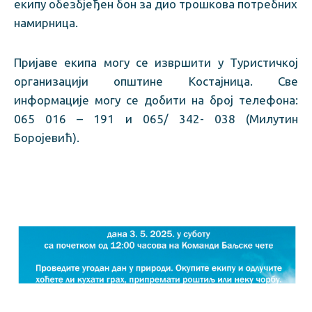
екипу обезбјеђен бон за дио трошкова потребних
намирница.
Пријаве екипа могу се извршити у Туристичкој
организацији општине Костајница. Све
информације могу се добити на број телефона:
065 016 – 191 и 065/ 342- 038 (Милутин
Боројевић).