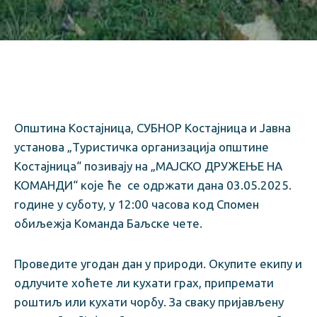
Општина Костајница, СУБНОР Костајница и Јавна
установа „Туристичка организација општине
Костајница“ позивају на „МАЈСКО ДРУЖЕЊЕ НА
КОМАНДИ“ које ће се одржати дана 03.05.2025.
године у суботу, у 12:00 часова код Спомен
обиљежја Команда Баљске чете.
Проведите угодан дан у природи. Окупите екипу и
одлучите хоћете ли кухати грах, припремати
роштиљ или кухати чорбу. За сваку пријављену