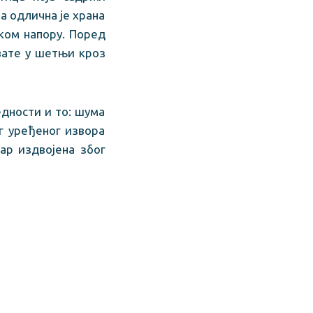
 а одлична је храна
чком напору. Поред
вате у шетњи кроз
едности и то: шума
г уређеног извора
ар издвојена због