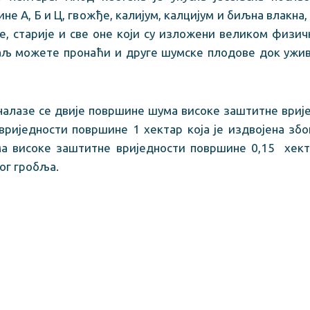
не А, Б и Ц, гвожђе, калијум, калцијум и биљна влакна,
те, старије и све оне који су изложени великом физи
аљ можете пронаћи и друге шумске плодове док ужи
налазе се двије површине шума високе заштитне вриј
вриједности површине 1 хектар која је издвојена збо
а високе заштитне вриједности површине 0,15 хект
ог гробља.