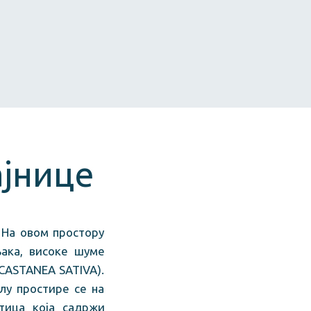
јнице
 На овом простору
њака, високе шуме
(CASTANEA SATIVA).
лу простире се на
тица која садржи