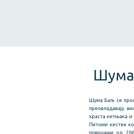
Шума
Шума Баљ се прос
преовладавају ви
храста китњака и 
Питоми кестен ко
површини од 206