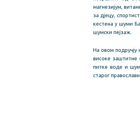
магнезијум, витами
за дјецу, спортис
кестена у шуми Б
шумски пејзаж.
На овом подручју 
високе заштитне 
питке воде и шум
старог православн