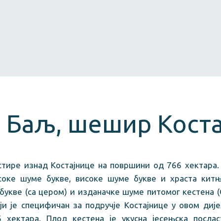
 Баљ, шешир Коста
тире изнад Костајнице на површини од 766 хектара.
соке шуме букве, високе шуме букве и храста кит
букве (са цером) и изданачке шуме питомог кестена 
ји је специфичан за подручје Костајнице у овом дије
 хектара. Плод кестена је укусна јесењска послас