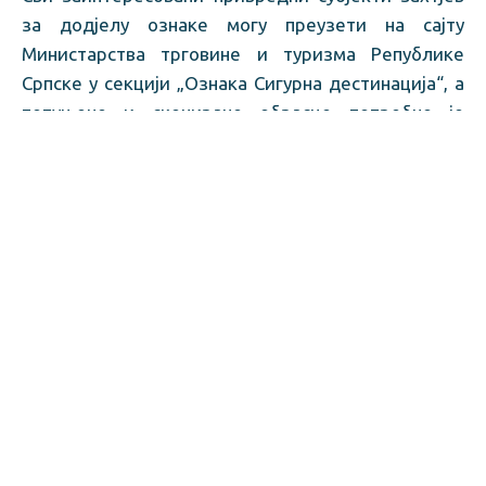
за додјелу ознаке могу преузети на сајту
Министарства трговине и туризма Републике
Српске у секцији „Ознака Сигурна дестинација“, a
попуњене и скениране обрасце потребно је
послати на адресу: b.stevic@mtt.vladars.net.
Усвојени протоколи доступни су
на страници
Института за јавно здравство Републике
Српске.
Образац захтјева преузмите
ОВДЈЕ
.