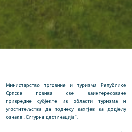
Министарство трговине и туризма Републике
Српске позива све заинтересоване
привредне субјекте из области туризма и
угоститељства да поднесу захтјев за додјелу
ознаке „Сигурна дестинација“.