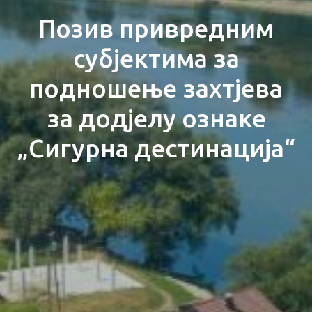
Позив привредним
субјектима за
подношење захтјева
за додјелу ознаке
„Сигурна дестинација“