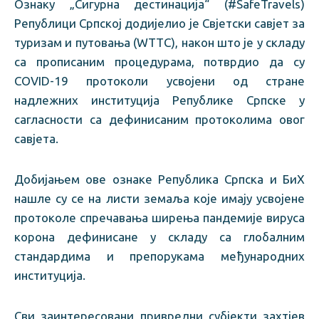
Ознаку „Сигурна дестинација“ (#SafeTravels)
Републици Српској додијелио је Свјетски савјет за
туризам и путовања (WTTC), након што је у складу
са прописаним процедурама, потврдио да су
COVID-19 протоколи усвојени од стране
надлежних институција Републике Српске у
сагласности са дефинисаним протоколима овог
савјета.
Добијањем ове ознаке Република Српска и БиХ
нашле су се на листи земаља које имају усвојене
протоколе спречавања ширења пандемије вируса
корона дефинисане у складу са глобалним
стандардима и препорукама међународних
институција.
Сви заинтересовани привредни субјекти захтјев