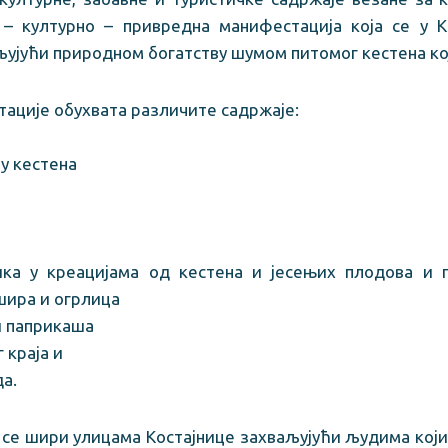
 – културно – привредна манифестација која се у 
ујући природном богатству шумом питомог кестена кој
тације обухвата различите садржаје:
у кестена
ика у креацијама од кестена и јесењих плодова и 
шира и огрлица
и паприкаша
 краја и
да.
 се шири улицама Костајнице захваљујући људима који