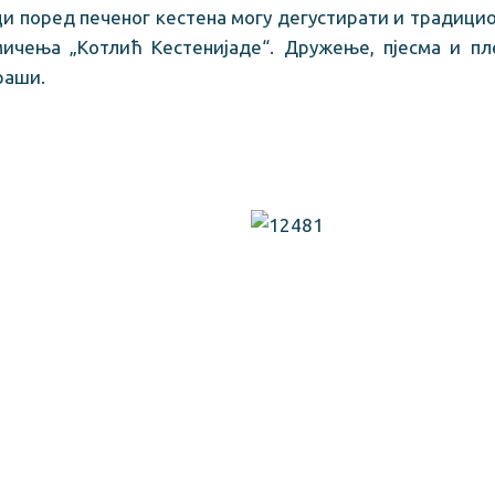
и поред печеног кестена могу дегустирати и традицион
мичења „Котлић Кестенијаде“. Дружење, пјесма и пл
раши.