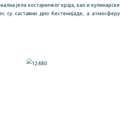
ална јела костајничког краја, као и кулинарске
ес су саставни дио Кестенијаде, а атмосферу