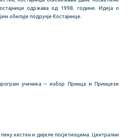
Костајници одржава од 1998. године. Идеја о
им обилује подручје Костајнице.
програм ученика – избор Принца и Принцезе
 пеку кестен и дијеле посјетиоцима. Централни