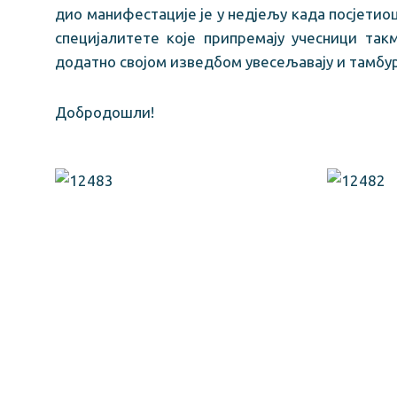
дио манифестације је у недјељу када посјетиоц
специјалитете које припремају учесници так
додатно својом изведбом увесељавају и тамбу
Добродошли!