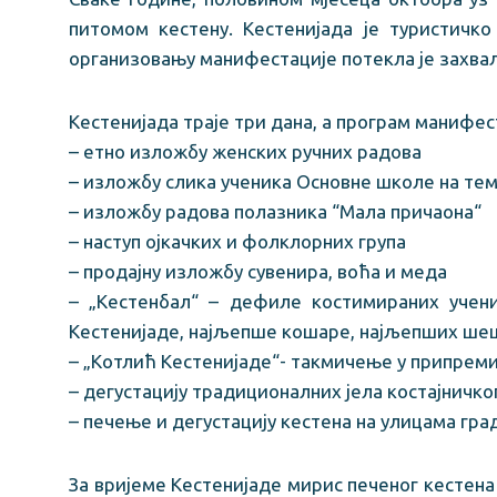
питомом кестену. Кестенијада је туристичко
организовању манифестације потекла је захваљ
Кестенијада траје три дана, а програм манифес
– етно изложбу женских ручних радова
– изложбу слика ученика Основне школе на тем
– изложбу радова полазника “Мала причаона“
– наступ ојкачких и фолклорних група
– продајну изложбу сувенира, воћа и меда
– „Кестенбал“ – дефиле костимираних учен
Кестенијаде, најљепше кошаре, најљепших ше
– „Котлић Кестенијаде“- такмичење у припрем
– дегустацију традиционалних јела костајничког
– печење и дегустацију кестена на улицама гра
За вријеме Кестенијаде мирис печеног кестена